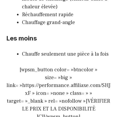
chaleur élevée)
Réchauffement rapide
Chauffage grand-angle
Les moins
Chauffe seulement une pièce à la fois
[wpsm_button color= »btncolor »
size= »big »
link= »https://performance.affiliaxe.com/SHJ
xF » icon= »none » class= » »
target= »_blank » rel= »nofollow »]VÉRIFIER
LE PRIX ET LA DISPONIBILITÉ
ICI[/wpsm_button]